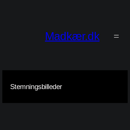
Spring
til
indhold
Madkær.dk
Stemningsbilleder